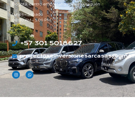
Bogotá, centro empresarial Kaiwa – usaquén
Lunes – Sábado
08:00 AM – 5:00 PM
+57 301 5018627
proyectoseinversionesarcasas@gmai